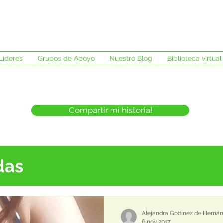
Líderes
Grupos de Apoyo
Nuestro Blog
Biblioteca virtual
Compartir mi historia!
das
Alejandra Godínez de Herná
6 nov 2017