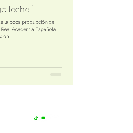
go leche¨
de la poca producción de
la Real Academia Española
ón:...
Siguenos
d