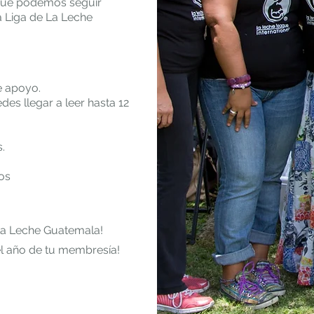
 que podemos seguir
a Liga de La Leche
de apoyo.
des llegar a leer hasta 12
.
os
La Leche Guatemala!
 el año de tu membresía!