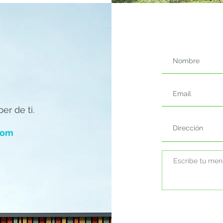
r de ti.
com