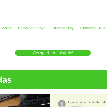
Líderes
Grupos de Apoyo
Nuestro Blog
Biblioteca virtual
Compartir mi historia!
das
Liga de La Leche Guatemala
1 mar 2017