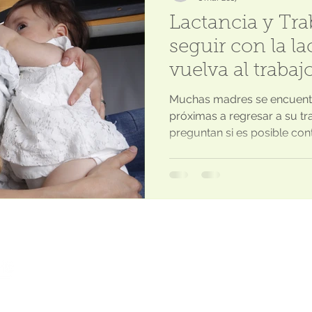
Lactancia y Tra
seguir con la l
vuelva al trabaj
Muchas madres se encuent
próximas a regresar a su tr
preguntan si es posible conti
Lactancia materna sin fecha de caducida