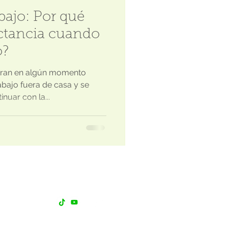
bajo: Por qué
actancia cuando
o?
ran en algún momento
abajo fuera de casa y se
nuar con la...
Siguenos
d