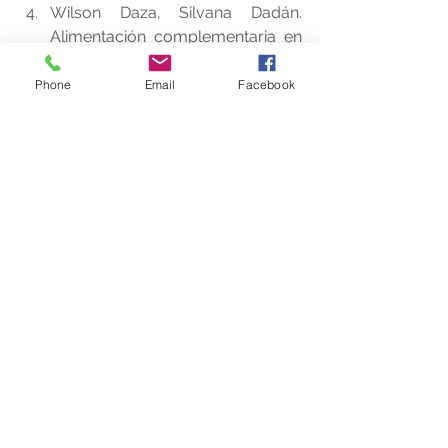
Wilson Daza, Silvana Dadán. 
Alimentación complementaria en 
el primer año de vida. Sociedad 
Colombiana de Pediatría. Curso 
Phone
Email
Facebook
continuo de actualización en 
pediatría -CCAP-, volumen 8 
numero 4.  
Lázaro, A.  Martín, Benjamín.  
Alimentación del lactante sano.  
Protocolos diagnóstico-
terapéuticos de 
Gastroenterología, Hepatología y 
Nutrición Pediátrica.  Asociación 
Española de Pediatría-AAP-. 
Sociedad Española de 
Gastroenterología, Hepatología y 
Nutrición Pediátrica -SEGHNP-. 
Pp.287 - 295.  
Sociedad Centroamericana de 