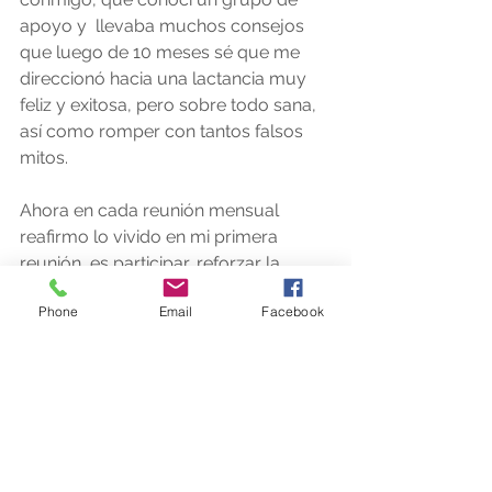
apoyo y  llevaba muchos consejos 
que luego de 10 meses sé que me 
direccionó hacia una lactancia muy 
feliz y exitosa, pero sobre todo sana, 
así como romper con tantos falsos 
mitos.    
Ahora en cada reunión mensual 
reafirmo lo vivido en mi primera 
reunión, es participar, reforzar la 
decisión de lactancia que tomé y 
Phone
Email
Facebook
también de seguir aprendiendo. 